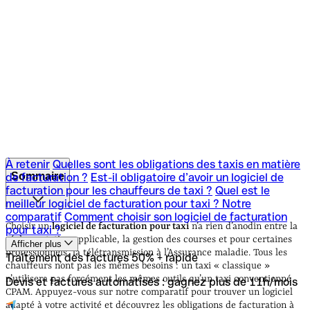
À retenir
Quelles sont les obligations des taxis en matière
Sommaire
de facturation ?
Est-il obligatoire d’avoir un logiciel de
facturation pour les chauffeurs de taxi ?
Quel est le
meilleur logiciel de facturation pour taxi ? Notre
À retenir
Quelles sont les obligations des taxis en matière
comparatif
Comment choisir son logiciel de facturation
de facturation ?
Est-il obligatoire d’avoir un logiciel de
Choisir un
logiciel de facturation pour taxi
n’a rien d’anodin entre la
pour taxi ?
facturation pour les chauffeurs de taxi ?
Quel est le
réglementation applicable, la gestion des courses et pour certaines
Afficher plus
meilleur logiciel de facturation pour taxi ? Notre
professionnels, la télétransmission à l’Assurance maladie. Tous les
Traitement des factures 50% + rapide
comparatif
Comment choisir son logiciel de facturation
chauffeurs n’ont pas les mêmes besoins : un taxi « classique »
pour taxi ?
n’utilisera pas forcément les mêmes outils qu’un taxi conventionné
Devis et factures automatisés : gagnez plus de 11h/mois
CPAM. Appuyez-vous sur notre comparatif pour trouver un logiciel
adapté à votre activité et découvrez les obligations de facturation à