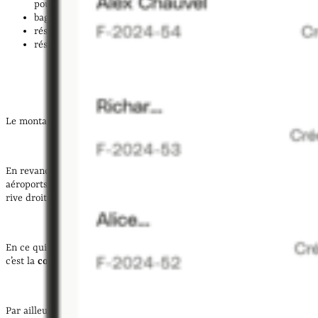
pour Paris et Orly) ;
bagages encombrants : 2 € par bagage (0 € pour Paris et Orly) ;
réservation immédiate (en fonction de la ville) ;
réservation à l’avance (en fonction de la ville).
Le montant d’une course est de
8 € minimum
.
En revanche, des forfaits s’appliquent pour les transferts aux
aéroports (par exemple, 56 € entre Paris-Charles-de-Gaulle et Paris
rive droite).
En ce qui concerne les courses médicalisées des taxis conventionnés,
c’est la
convention de la Cnam
qui définit les tarifs.
Par ailleurs, les conditions tarifaires et de facturation doivent être