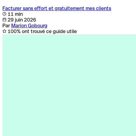
Facturer sans effort et gratuitement mes clients
11 min
29 juin 2026
Par
Marion Gobourg
100% ont trouvé ce guide utile