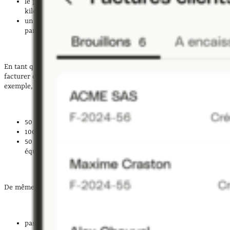
le prix au kilomètre parcouru (1,30 € maximum par
kilomètre) ;
un prix de l’heure en cas d’attente du client (42,15 € maximum
par heure).
En tant que chauffeur de taxi, vous avez tout de même le droit de
facturer certains suppléments en fonction des circonstances. Par
exemple, une
majoration du kilomètre parcouru
à hauteur de :
50 % en cas de course de nuit ;
100 % pour une course avec retour sans client ;
50 % en cas de route enneigée ou verglacée nécessitant des
équipements supplémentaires.
De même, des
suppléments
s’appliquent en cas de :
passagers additionnels : 4 € par passager à partir de 5 (5,50 €