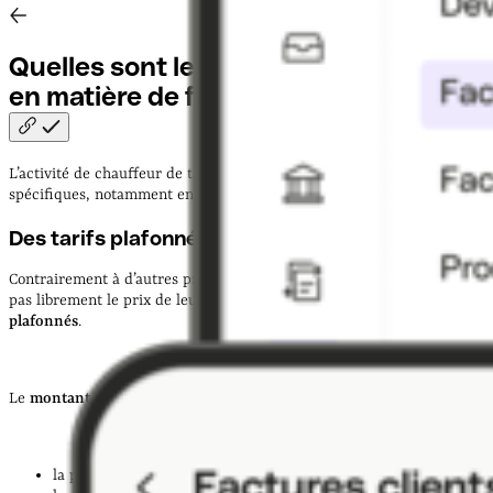
Quelles sont les obligations des taxis
en matière de facturation
?
L’activité de chauffeur de taxi est encadrée par des règles
spécifiques, notamment en matière de
tarification
et de
facturation
.
Des tarifs plafonnés
Contrairement à d’autres professions, les chauffeurs de taxi ne fixent
pas librement le prix de leurs courses : les tarifs sont
réglementés et
plafonnés
.
Le
montant d’une course
comprend :
la prise en charge du client (4,48 € maximum) ;