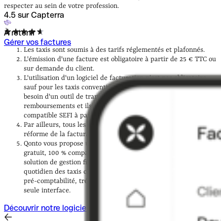
respecter au sein de votre profession.
4.5 sur Capterra
À retenir
Gérer vos factures
Les taxis sont soumis à des tarifs réglementés et plafonnés.
L'émission d'une facture est obligatoire à partir de 25 € TTC ou
sur demande du client.
L'utilisation d'un logiciel de facturation n'est pas obligatoire,
sauf pour les taxis conventionnés CPAM. Ces derniers ont
besoin d'un outil de transmission pour recevoir les
remboursements et ils devront être équipés d'une solution
compatible SEFI à partir du 1er janvier 2027.
Par ailleurs, tous les chauffeurs de taxi seront impactés par la
réforme de la facturation électronique.
Qonto vous propose un logiciel de facturation électronique
gratuit, 100 % compatible avec la facturation libre. Notre
solution de gestion financière peut également simplifier le
quotidien des taxis conventionnés en centralisant compte pro,
pré-comptabilité, trésorerie et gestion des dépenses dans une
seule interface.
Découvrir notre logiciel de facturation