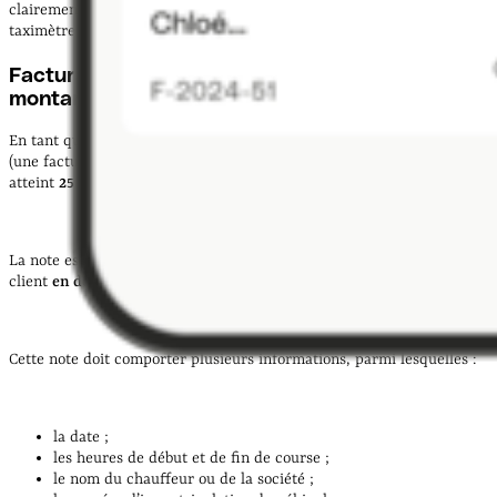
clairement affichées dans le véhicule et le prix de la course sur le
taximètre.
Facturation obligatoire des courses d’un
montant de 25 € TTC minimum et à la demande
En tant que chauffeur de taxi, vous êtes tenu de remettre une note
(une facture) à vos clients dès lors que le montant de la course
atteint
25 € TTC
.
La note est facultative en dessous de ce montant, sauf si votre
client
en demande une
.
Cette note doit comporter plusieurs informations, parmi lesquelles :
la date ;
les heures de début et de fin de course ;
le nom du chauffeur ou de la société ;