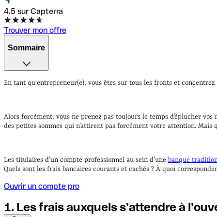
4.5 sur Capterra
Trouver mon offre
Sommaire
1. Les frais auxquels s’attendre à l’ouverture d’un compte p
bancaires abusifs
En tant qu'entrepreneur(e), vous êtes sur tous les fronts et concentrez
Alors forcément, vous ne prenez pas toujours le temps d’éplucher vos 
des petites sommes qui n’attirent pas forcément votre attention. Mais q
Les titulaires d’un compte professionnel au sein d’une
banque traditio
Quels sont les frais bancaires courants et cachés ? À quoi correspondent
Ouvrir un compte pro
1. Les frais auxquels s’attendre à l’o