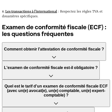
8.
Les transactions à l’international
: Respectez les règles TVA et
douanières spécifiques.
Examen de conformité fiscale (ECF) :
les questions fréquentes
Comment obtenir l'attestation de conformité fiscale ?
L’attestation est délivrée à l’issue de l’examen de
L'examen de conformité fiscale est-il obligatoire ?
conformité fiscale (ECF) réalisé par un professionnel
habilité (expert-comptable, avocat ou commissaire aux
comptes). Ce document, appelé compte-rendu de mission,
Non, l’ECF n’est pas obligatoire. Il s’agit d’une démarche
est transmis à l’administration fiscale via une procédure
Quel est le tarif d'un examen de conformité fiscale ECF
volontaire, ouverte à toute entreprise soumise à un régime
(avec un(e) avocat(e), un(e) comptable, un(e) expert-
encadrée. Il atteste que les 10 points de contrôle ont été
réel d’imposition. L’intérêt principal est de sécuriser votre
comptable) ?
vérifiés conformément au cahier des charges officiel. Pour
situation fiscale et de montrer votre bonne foi en cas de
l’obtenir, il suffit de mandater un prestataire et de lui
contrôle.
fournir les éléments comptables requis (liasse fiscale,
pièces justificatives, etc.).