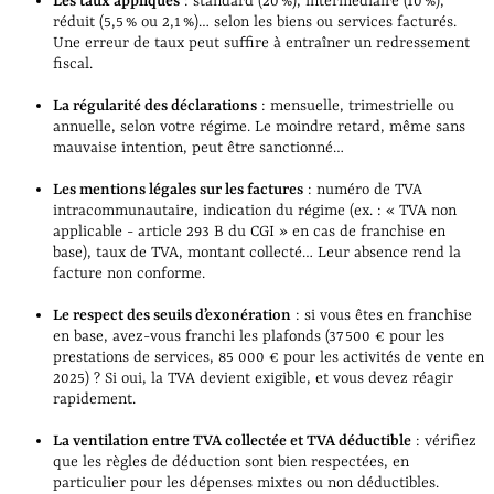
Les taux appliqués
: standard (20 %), intermédiaire (10 %),
réduit (5,5 % ou 2,1 %)… selon les biens ou services facturés.
Une erreur de taux peut suffire à entraîner un redressement
fiscal.
La régularité des déclarations
: mensuelle, trimestrielle ou
annuelle, selon votre régime. Le moindre retard, même sans
mauvaise intention, peut être sanctionné…
Les mentions légales sur les factures
: numéro de TVA
intracommunautaire, indication du régime (ex. : « TVA non
applicable - article 293 B du CGI » en cas de franchise en
base), taux de TVA, montant collecté… Leur absence rend la
facture non conforme.
Le respect des seuils d’exonération
: si vous êtes en franchise
en base, avez-vous franchi les plafonds (37 500 € pour les
prestations de services, 85 000 € pour les activités de vente en
2025) ? Si oui, la TVA devient exigible, et vous devez réagir
rapidement.
La ventilation entre TVA collectée et TVA déductible
: vérifiez
que les règles de déduction sont bien respectées, en
particulier pour les dépenses mixtes ou non déductibles.