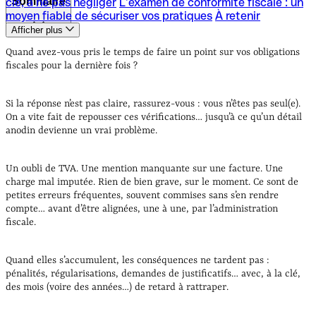
Sommaire
clé, à ne pas négliger
L’examen de conformité fiscale : un
moyen fiable de sécuriser vos pratiques
À retenir
Afficher plus
Pourquoi faire un point fiscal régulier ?
8 points fiscaux
clé, à ne pas négliger
L’examen de conformité fiscale : un
Quand avez-vous pris le temps de faire un point sur vos obligations
moyen fiable de sécuriser vos pratiques
À retenir
fiscales pour la dernière fois ?
Si la réponse n’est pas claire, rassurez-vous : vous n’êtes pas seul(e).
On a vite fait de repousser ces vérifications… jusqu’à ce qu’un détail
anodin devienne un vrai problème.
Un oubli de TVA. Une mention manquante sur une facture. Une
charge mal imputée. Rien de bien grave, sur le moment. Ce sont de
petites erreurs fréquentes, souvent commises sans s’en rendre
compte… avant d’être alignées, une à une, par l’administration
fiscale.
Quand elles s’accumulent, les conséquences ne tardent pas :
pénalités, régularisations, demandes de justificatifs… avec, à la clé,
des mois (voire des années…) de retard à rattraper.