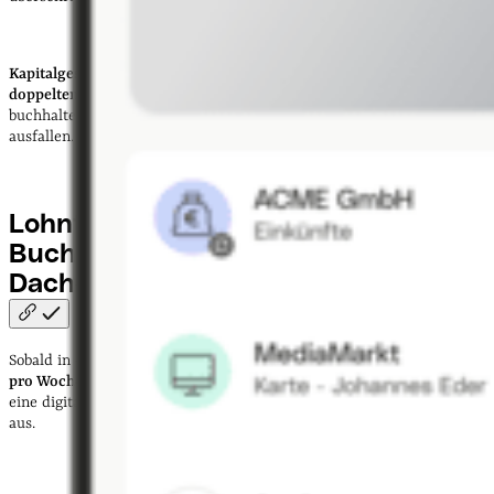
Kapitalgesellschaften wie GmbH oder UG
sind von Beginn an zur
doppelten Buchführung
mit Bilanz verpflichtet, wodurch die
buchhalterischen Pflichten und der Jahresabschluss umfangreicher
ausfallen.
Lohnt sich eine
Buchhaltungssoftware für
Dachdecker:innen?
Sobald in einem Dachdeckerbetrieb regelmäßig
mehrere Stunden
pro Woche für die laufende Buchhaltung
im Büro anfallen, zahlt sich
eine digitale Buchhaltung zeitlich und auf längere Sicht finanziell
aus.