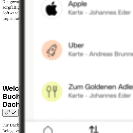
Die gewonnene Zeit lässt sich in abrechenbare Aufträge und eine
sorgfältigere Kalkulation investieren, sodass sich die laufenden
Softwarekosten durch zusätzlichen Umsatz und weniger
unproduktive Büroarbeit ausgleichen.
Welche Funktionen sollte
Buchhaltungssoftware für
Dachdecker:innen
haben?
Für Dachdecker:innen lohnt sich eine Softwarelösung, die nicht nur
Belege verwaltet, sondern die
komplette Buchhaltung im Handwerk