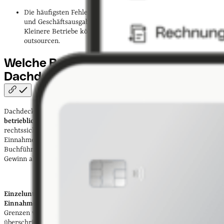
Die häufigsten Fehler sind fehlende Belege, vermischte Privat-
und Geschäftsausgaben sowie unregelmäßige Buchungen.
Kleinere Betriebe können ihre Buchhaltung auch gezielt
outsourcen.
Welche Buchhaltung müssen
Dachdecker:innen
machen?
Dachdecker:innen müssen eine Buchhaltung führen, die
alle
betrieblichen Einnahmen und Ausgaben vollständig erfasst
und eine
rechtssichere Gewinnermittlung ermöglicht. Ob dafür eine
Einnahmen-Überschuss-Rechnung ausreicht oder eine doppelte
Buchführung mit Bilanz nötig ist, hängt von Rechtsform, Umsatz und
Gewinn ab.
Einzelunternehmer:innen und Personengesellschaften
können die
Einnahmen-Überschuss-Rechnung
nutzen, solange die gesetzlichen
Grenzen von 800.000 € Umsatz oder 80.000 € Gewinn nicht
überschritten werden.