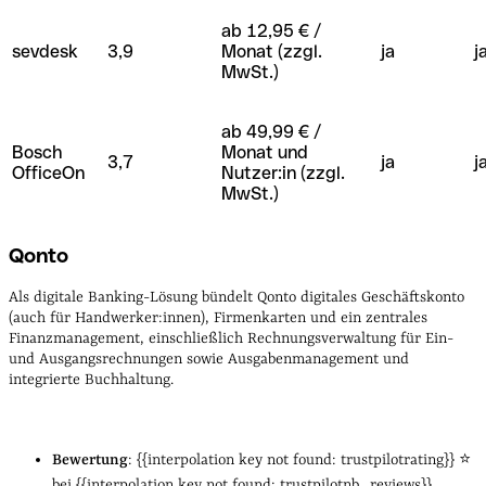
ab 12,95 € /
sevdesk
3,9
Monat (zzgl.
ja
j
MwSt.)
ab 49,99 € /
Bosch
Monat und
3,7
ja
j
OfficeOn
Nutzer:in (zzgl.
MwSt.)
Qonto
Als digitale Banking-Lösung bündelt Qonto digitales Geschäftskonto
(auch für Handwerker:innen), Firmenkarten und ein zentrales
Finanzmanagement, einschließlich Rechnungsverwaltung für Ein-
und Ausgangsrechnungen sowie Ausgabenmanagement und
integrierte Buchhaltung.
Bewertung
: {{interpolation key not found: trustpilotrating}} ⭐️
bei {{interpolation key not found: trustpilotnb_reviews}}