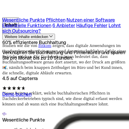
Wesentliche Punkte
Pflichten
Nutzen einer Software
Inhalt
Essenzielle Funktionen
6 Anbieter
Häufige Fehler
Lohnt
sich Outsourcing?
Weitere Inhalte entdecken
Wesentliche Punkte
Pflichten
Nutzen einer Software
60% effizientere Buchhaltung
Essenzielle Funktionen
6 Anbieter
Häufige Fehler
Lohnt
Studien wie die von
Bitkom
zeigen, dass digitale Anwendungen im
sich Outsourcing?
Handwerk messbar Zeit sparen und den wirtschaftlichen Erfolg eines
Verknüpfen Sie Buchhaltung und Firmenkonto und sparen
Betriebs stärken. Für Dachdecker:innen bedeutet das, dass
Sie pro Monat bis zu 10 Stunden.
Buchhaltungssoftware genau dort ansetzt, wo der Druck am größten
ist, nämlich beim knappen Zeitbudget im Büro und bei Kund:innen,
die schnelle, digitale Abläufe erwarten.
4.5 auf Capterra
Dieser Beitrag erklärt, welche buchhalterischen Pflichten in
Demo buchen
Dachdeckerbetrieben typisch sind, wie diese digital erfasst werden
können und ab wann sich eine Buchhaltungssoftware lohnt.
Wesentliche Punkte