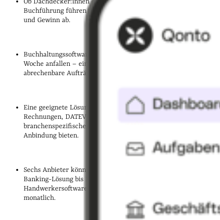
Ob Dachdecker:innen eine einfache EÜR oder doppelte
Buchführung führen müssen, hängt von Rechtsform, Umsatz
und Gewinn ab.
Buchhaltungssoftware lohnt sich sobald mehrere Stunden pro
Woche anfallen – eingesparte Zeit lässt sich direkt in
abrechenbare Aufträge umwandeln.
Eine geeignete Lösung sollte GoBD-Konformität, E-
Rechnungen, DATEV-Schnittstelle, mobile Belegerfassung und
branchenspezifische Funktionen wie die SOKA-DACH-
Anbindung bieten.
Sechs Anbieter könnte eine gute Wahl sein: Von Qonto als
Banking-Lösung bis Bosch OfficeOn als spezialisierter
Handwerkersoftware, mit Preisen ab 0 € bis rund 50 €
monatlich.