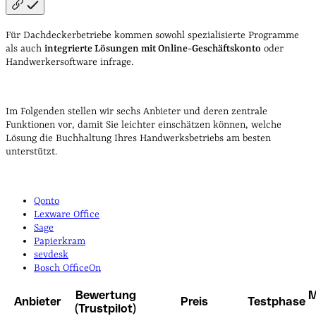
Für Dachdeckerbetriebe kommen sowohl spezialisierte Programme
als auch
integrierte Lösungen mit Online-Geschäftskonto
oder
Handwerkersoftware infrage.
Im Folgenden stellen wir sechs Anbieter und deren zentrale
Funktionen vor, damit Sie leichter einschätzen können, welche
Lösung die Buchhaltung Ihres Handwerksbetriebs am besten
unterstützt.
Qonto
Lexware Office
Sage
Papierkram
sevdesk
Bosch OfficeOn
Bewertung
M
Anbieter
Preis
Testphase
(Trustpilot)