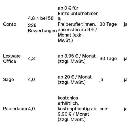
ab 0 € für
Einzelunternehmen
4.8 ⭐️ bei 58
&
Qonto
Freiberufler:innen,
30 Tage
j
228
ansonsten ab 9 € /
Bewertungen
Monat (exkl.
MwSt.)
Lexware
ab 3,95 € / Monat
4,3
30 Tage
j
Office
(zzgl. MwSt.)
ab 20 € / Monat
Sage
4,0
ja
j
(zzgl. MwSt.)
kostenlos
erhältlich,
Papierkram
4,0
kostenpflichtig ab
nein
j
9,90 € / Monat
(zzgl. MwSt.)