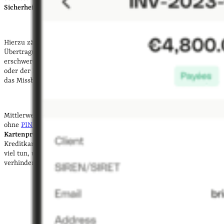
Sicherheitsmerkmalen
aus.
Hierzu zählt beispielsweise der
EMV-Chip
, der der sicheren
Übertragung von Zahlungsdaten dient und den Einsatz von Dubletten
erschweren soll. Der
PIN
und die
Unterschrift
des Karteninhabers
oder der Karteninhaberin auf der Rückseite der Kreditkarte sollen
das Missbrauchsrisiko ebenfalls senken.
Mittlerweile werden Kreditkartenzahlungen allerdings häufig auch
ohne
PIN oder Unterschrift
akzeptiert. Online sorgen die
Kartenprüfziffer
oder ein
zusätzlicher spezieller Code
der
Kreditkartenanbieter für mehr Sicherheit. Obwohl die Anbieter also
viel tun, um den Missbrauch oder die Fälschung von Kreditkarten zu
verhindern, bleibt ein gewisses Restrisiko.