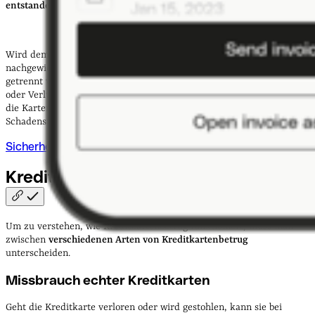
entstanden ist
und auch nur bis zu einer
Summe von 150 €
.
Wird dem Karteninhabenden
grob fahrlässiges Verhalten
nachgewiesen – bewahrt er beispielsweise Kreditkarte und PIN nicht
getrennt voneinander auf oder lässt seine Kreditkarte bei Diebstahl
oder Verlust nicht umgehend sperren – kann der Karteninhaber oder
die Karteninhaberin auch
voll haftbar
gemacht werden und muss im
Schadensfall damit rechnen, dass die Kreditkartenfirma nicht haftet.
Sicherheit bei Qonto
Kreditkartenbetrug: Wie geht
das?
Um zu verstehen, wie Kreditkartenbetrug funktioniert, muss man
zwischen
verschiedenen Arten von Kreditkartenbetrug
unterscheiden.
Missbrauch echter Kreditkarten
Geht die Kreditkarte verloren oder wird gestohlen, kann sie bei