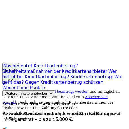
Was bedeutet Kreditkartenbetrug?
Inhalt
Sicherheitsmaßnahmen der Kreditkartenanbieter
Wer
haftet bei Kreditkartenbetrug?
Kreditkartenbetrug: Wie
geht das?
Gegen Kreditkartenbetrug schützen
Was bedeutet Kreditkartenbetrug?
Wesentliche Punkte
Sicherheitsmaßnahmen der Kreditkartenanbieter
Wer
Eine Kreditkarte kann
schnell beantragt werden
und im täglichen
Weitere Inhalte entdecken
haftet bei Kreditkartenbetrug?
Kreditkartenbetrug: Wie
Leben im Einsatz kommen, zum Beispiel zum
Abheben von
geht das?
Gegen Kreditkartenbetrug schützen
Bargeld.
Doch nicht immer sind sich Kartenbesitzer:innen der
Kreditkarten zum Geschäftskonto
Wesentliche Punkte
Risiken bewusst. Eine
Zahlungskarte
oder
Bezahlen Sie sofort und begleichen Sie den Betrag erst
die
Kreditkartendaten
werden teils schneller
gestohlen
, als zuvor
im Folgemonat – bis zu 15.000 €.
möglich erschien.