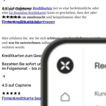
Auch bei
verlorenen
Kreditkarten
(sei es eine herkömmliche oder
4.5 auf Capterra
eine
Co-Branding Kreditkarte
) kann es geschehen, dass der oder
die
Findende sie missbraucht
und beispielsweise über Ihr
Firmenkreditkarte beantragen
Girokonto
online einkauft
.
Hier erfahren Sie, wie Sie sich
schützen
, wie Ihre
Haftung
aussieht
und
was Sie unternehmen
sollten, wenn die Karte gestohlen oder
verloren wurde.
Kreditkarten zum Geschäftskonto
Bezahlen Sie sofort und begleichen Sie den Betrag erst
im Folgemonat – bis zu 15.000 €.
4.5 auf Capterra
Firmenkreditkarte beantragen