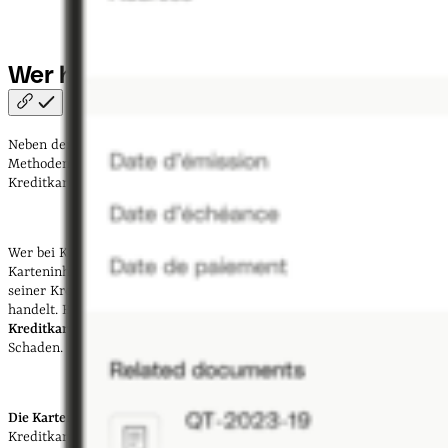
Wer haftet bei
Kreditkartenbetrug?
Neben den technischen Möglichkeiten gibt es ein paar einfache
Methoden, mit denen sich Karteninhabende selbst gegen
Kreditkartenmissbrauch schützen können.
Wer bei Kreditkartenbetrug haftet, hängt davon ab, ob der
Karteninhaber oder die Karteninhaberin verantwortungsbewusst mit
seiner Kreditkarte umgeht oder ob er oder sie grob fahrlässig
handelt. Bei einem entsprechend
sorgfältigen Umgang mit ihrer
Kreditkarte haftet die Kreditkartengesellschaft
für den entstandenen
Schaden.
Die Karteninhaberin oder der Karteninhaber
selbst haftet bei
Kreditkartenbetrug
nur für den Schaden, der bis zur Kartensperrung