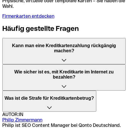
Physische, virtuelle oder temporäre Karten – Sie haben die
Wahl.
Firmenkarten entdecken
Häufig gestellte Fragen
Kann man eine Kreditkartenzahlung rückgängig
machen?
Ja, eine Kreditkartenzahlung kann in der Regel
Wie sicher ist es, mit Kreditkarte im Internet zu
rückgängig gemacht werden. Weitere Informationen dazu
bezahlen?
erhalten Sie in unserem Artikel zum Thema
„Kreditkartenzahlungen stornieren”.
Diverse Sicherheitsverfahren – wie beispielsweise 3D-
Was ist die Strafe für Kreditkartenbetrug?
Secure – machen das Zahlen im Internet immer sicherer.
Trotzdem sollten Sie immer darauf achten, wo Sie Ihre
Daten eingeben und auf welche E-Mails Sie reagieren.
AUTOR:IN
Wer nicht-autorisierte Kreditkartenzahlungen im Namen
Philip Zimmermann
anderer Personen tätigt und somit Kreditkartenbetrug
Philip ist SEO Content Manager bei Qonto Deutschland.