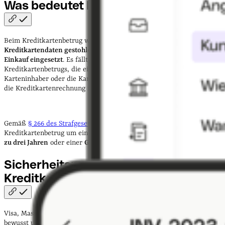
Was bedeutet
Kreditkartenbetrug?
Beim Kreditkartenbetrug werden
Kreditkarten oder
Kreditkartendaten gestohlen
und
von Dritten unberechtigt zum
Einkauf eingesetzt
. Es fällt aber auch unter den Tatbestand des
Kreditkartenbetrugs, die eigene Kreditkarte einzusetzen, obwohl der
Karteninhaber oder die Karteninhaberin genau weiß, dass er oder sie
die Kreditkartenrechnung nicht begleichen kann.
Gemäß
§ 266 des Strafgesetzbuches (StGB)
handelt es sich beim
Kreditkartenbetrug um eine Straftat, die mit einer
Freiheitsstrafe bis
zu drei Jahren
oder einer
Geldstrafe
geahndet wird.
Sicherheitsmaßnahmen der
Kreditkartenanbieter
Visa, Mastercard, American Express und Co. sind sich des Risikos
bewusst und statten ihre Kreditkarten mit
zahlreichen