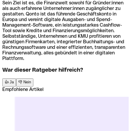
begeht, muss mit einer Geldstrafe oder einer
Sein Ziel ist es, die Finanzwelt sowohl für Gründer:innen
Freiheitsstrafe von bis zu fünf Jahren rechnen. Das
als auch erfahrene Unternehmer:innen zugänglicher zu
Strafmaß richtet sich dabei stets nach Höhe des
gestalten. Qonto ist das führende Geschäftskonto in
Schadens und weiteren situativen Bedingungen.
Europa und vereint digitale Ausgaben- und Spend-
Management-Software, ein leistungsstarkes Cashflow-
Tool sowie Kredite und Finanzierungsmöglichkeiten.
Selbstständige, Unternehmen und KMU profitieren von
günstigen Firmenkarten, integrierter Buchhaltungs- und
Rechnungssoftware und einer effizienten, transparenten
Finanzverwaltung, alles gebündelt in einer digitalen
Plattform.
War dieser Ratgeber hilfreich?
👍 Ja
👎 Nein
Empfohlene Artikel