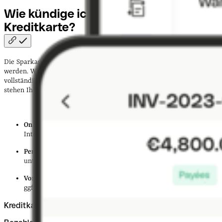
Wie kündige ich die
Sparkassen-
Kreditkarte?
Die Sparkassen-Kreditkarte kann auf mehreren Wegen gekündigt
werden. Wichtig ist, dass Ihre Kündigung
schriftlich erfolgt
,
vollständig ist und alle relevanten Daten enthält. Folgende Optionen
stehen Ihnen zur Verfügung:
Online Banking
: Direkt über Ihr Sparkassen-Konto im
Internet.
Per Post
: Mit einem formlosen, handschriftlich
unterschriebenen Kündigungsschreiben.
Vor Ort in der Filiale
: Persönlich mit Ausweisdokumenten und
ggf.
Kreditkarte
.
Kreditkarten zum Geschäftskonto