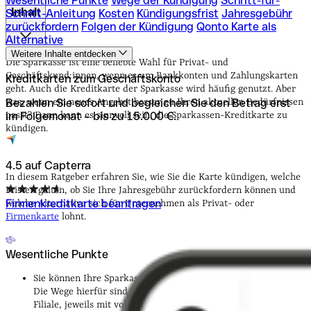
Wesentliche Punkte
Wege der Kündigung
Schritt-für-
Inhalt
Schritt-Anleitung
Kosten
Kündigungsfrist
Jahresgebühr
zurückfordern
Folgen der Kündigung
Qonto Karte als
Alternative
Wesentliche Punkte
Wege der Kündigung
Schritt-für-
Weitere Inhalte entdecken
Schritt-Anleitung
Kosten
Kündigungsfrist
Jahresgebühr
Die Sparkasse ist eine beliebte Wahl für Privat- und
zurückfordern
Folgen der Kündigung
Qonto Karte als
Geschäftskund:innen, wenn es um Bankkonten und Zahlungskarten
Kreditkarten zum Geschäftskonto
Alternative
geht. Auch die Kreditkarte der Sparkasse wird häufig genutzt. Aber
Bezahlen Sie sofort und begleichen Sie den Betrag erst
was, wenn ein neues Angebot besser zu Ihren aktuellen Bedürfnissen
im Folgemonat – bis zu 15.000 €.
passt? Dann kann es sinnvoll sein, die Sparkassen-Kreditkarte zu
kündigen.
4.5 auf Capterra
In diesem Ratgeber erfahren Sie, wie Sie die Karte kündigen, welche
Fristen gelten, ob Sie Ihre Jahresgebühr zurückfordern können und
Firmenkreditkarte beantragen
welche Alternative sich für Unternehmen als Privat- oder
Firmenkarte
lohnt.
Wesentliche Punkte
Sie können Ihre Sparkassen-Kreditkarte schriftlich kündigen.
Die Wege hierfür sind online, per Post oder direkt in der
Filiale, jeweils mit vollständigen Angaben und Unterschrift.