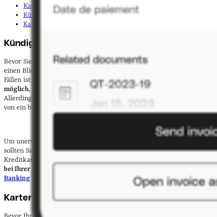
Kartenkonto ausgleichen
Kündigung einreichen
Karte zurückgeben oder vernichten
Kündigungsfrist prüfen
Bevor Sie Ihre Kreditkarte kündigen, empfiehlt es sich, zunächst
einen Blick in Ihre Vertragsunterlagen zu werfen. In den meisten
Fällen ist eine Kündigung der Sparkassen-Kreditkarte
jederzeit
möglich
, ohne dass Sie eine bestimmte Frist einhalten müssen.
Allerdings gibt es teilweise auch Verträge, die eine Kündigungsfrist
von ein bis zwei Monaten vorsehen.
Um unerwartete Gebühren oder Verlängerungen zu vermeiden,
sollten Sie daher genau prüfen, welche Regelungen für Ihre
Kreditkarte gelten. Falls Sie unsicher sind, können Sie auch direkt
bei Ihrer Sparkasse nachfragen
oder die Konditionen
im
Online
Banking
nachlesen
.
Kartenkonto ausgleichen
Bevor Ihre Kündigung wirksam werden kann, ist es wichtig, dass Sie