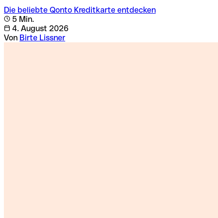
Die beliebte Qonto Kreditkarte entdecken
5 Min.
4. August 2026
Von
Birte Lissner