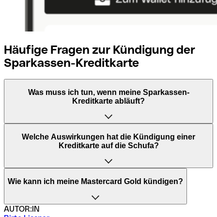
Häufige Fragen zur Kündigung der
Sparkassen-Kreditkarte
Was muss ich tun, wenn meine Sparkassen-
Kreditkarte abläuft?
Wenn Ihre Sparkassen-Kreditkarte abläuft, erhalten Sie in
Welche Auswirkungen hat die Kündigung einer
der Regel automatisch eine neue Karte zugeschickt.
Kreditkarte auf die Schufa?
Sollten Sie keine neue Karte wünschen, kontaktieren Sie
Ihre Sparkasse, um dies mitzuteilen.
Firmenkarten von Qonto entdecken
Die Kündigung einer Kreditkarte hat normalerweise keine
Wie kann ich meine Mastercard Gold kündigen?
negativen Auswirkungen auf Ihre Schufa, solange alle
Rechnungen beglichen sind und das Konto ausgeglichen
ist.
AUTOR:IN
Um Ihre Mastercard Gold zu kündigen, überprüfen Sie die