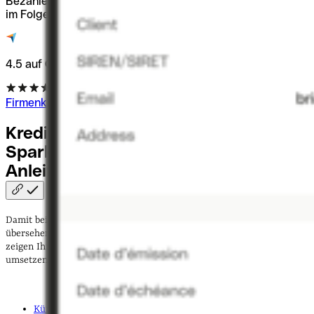
Bezahlen Sie sofort und begleichen Sie den Betrag erst
im Folgemonat – bis zu 15.000 €.
4.5 auf Capterra
Firmenkreditkarte beantragen
Kreditkarte kündigen bei der
Sparkasse:
Schritt-für-Schritt-
Anleitung
Damit bei der Kündigung Ihrer Kreditkarte bei der Sparkasse nichts
übersehen wird, hilft ein klarer Fahrplan. Die folgenden Schritte
zeigen Ihnen, wie Sie die Kündigung reibungslos und rechtssicher
umsetzen:
Kündigungsfrist prüfen