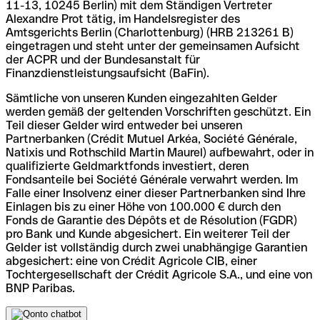
11-13, 10245 Berlin) mit dem Ständigen Vertreter
Alexandre Prot tätig, im Handelsregister des
Amtsgerichts Berlin (Charlottenburg) (HRB 213261 B)
eingetragen und steht unter der gemeinsamen Aufsicht
der ACPR und der Bundesanstalt für
Finanzdienstleistungsaufsicht (BaFin).
Sämtliche von unseren Kunden eingezahlten Gelder
werden gemäß der geltenden Vorschriften geschützt. Ein
Teil dieser Gelder wird entweder bei unseren
Partnerbanken (Crédit Mutuel Arkéa, Société Générale,
Natixis und Rothschild Martin Maurel) aufbewahrt, oder in
qualifizierte Geldmarktfonds investiert, deren
Fondsanteile bei Société Générale verwahrt werden. Im
Falle einer Insolvenz einer dieser Partnerbanken sind Ihre
Einlagen bis zu einer Höhe von 100.000 € durch den
Fonds de Garantie des Dépôts et de Résolution (FGDR)
pro Bank und Kunde abgesichert. Ein weiterer Teil der
Gelder ist vollständig durch zwei unabhängige Garantien
abgesichert: eine von Crédit Agricole CIB, einer
Tochtergesellschaft der Crédit Agricole S.A., und eine von
BNP Paribas.