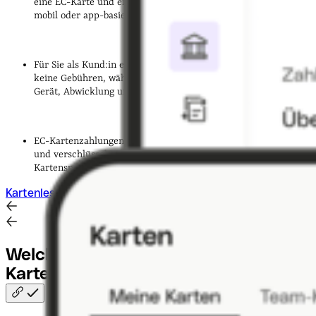
eine EC-Karte und ein geeignetes Kartenlesegerät – stationär,
mobil oder app-basiert, je nach Bedarf.
Für Sie als Kund:in entstehen beim Bezahlen mit EC-Karte
keine Gebühren, während Unternehmen je nach Anbieter für
Gerät, Abwicklung und Transaktionen zahlen.
EC-Kartenzahlungen gelten als sehr sicher durch Chip, PIN
und verschlüsselte Übertragung; regelmäßige Vorsicht und
Kartensperrung bei Verlust sind dennoch ratsam.
Kartenlesegerät von Qonto entdecken
Welche Funktionen bieten
EC-
Karten?