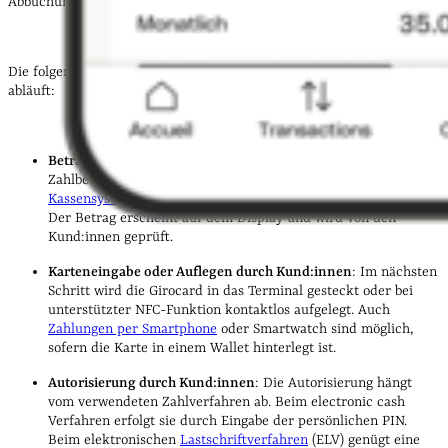
Abbuchung auf dem Konto vergehen meist nur wenige Sekunden.
Die folgenden Schritte zeigen, wie eine EC-Zahlung in der Praxis
abläuft:
Betragseingabe durch Händler:innen
: Zuerst wird der
Zahlbetrag am
Kartenlesegerät
eingegeben. Je nach
POS-
Kassensystem
erfolgt die Übergabe automatisch oder manuell.
Der Betrag erscheint auf dem Display und wird von den
Kund:innen geprüft.
Karteneingabe oder Auflegen durch Kund:innen
: Im nächsten
Schritt wird die Girocard in das Terminal gesteckt oder bei
unterstützter NFC-Funktion kontaktlos aufgelegt. Auch
Zahlungen per Smartphone
oder Smartwatch sind möglich,
sofern die Karte in einem Wallet hinterlegt ist.
Autorisierung durch Kund:innen
: Die Autorisierung hängt
vom verwendeten Zahlverfahren ab. Beim electronic cash
Verfahren erfolgt sie durch Eingabe der persönlichen PIN.
Beim elektronischen
Lastschriftverfahren
(ELV) genügt eine