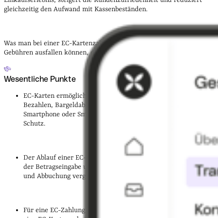
Einkaufserlebnis, steigert die Kundenzufriedenheit und reduziert
gleichzeitig den Aufwand mit Kassenbeständen.
Was man bei einer EC-Kartenzahlung benötigt und wie hoch die
Gebühren ausfallen können, erfahren Sie im folgenden Beitrag.
Wesentliche Punkte
EC-Karten ermöglichen Ihnen bequemes und sicheres
Bezahlen, Bargeldabhebungen sowie mobiles Bezahlen über
Smartphone oder Smartwatch – kontaktlos und mit PIN-
Schutz.
Der Ablauf einer EC-Kartenzahlung ist klar strukturiert: Von
der Betragseingabe und Kartennutzung bis zur Autorisierung
und Abbuchung vergehen oft nur wenige Sekunden.
Für eine EC-Zahlung benötigen Sie ein gedecktes Girokonto,