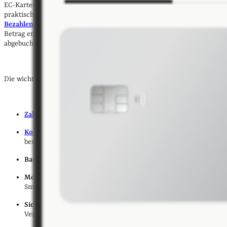
EC-Karten, auch Girokarten genannt, bieten eine Vielzahl
praktischer Funktionen im Alltag. Sie ermöglichen das
bargeldlose
Bezahlen
an Kassen,
POS-Terminals
und Automaten. Dabei wird der
Betrag entweder sofort oder zeitnah vom verknüpften
Girokonto
abgebucht.
Die wichtigsten Funktionen im Überblick:
Zahlung per Karte
im Geschäft, Restaurant oder Hotel
Kontaktloses Bezahlen
per NFC-Chip ohne PIN bis zu einem
bestimmten Betrag
Bargeldabhebung
an Geldautomaten im In- und Ausland
Mobile Payments
mit
Apple Pay
oder
Google Pay
auf dem
Smartphone
Sichere PIN-Eingabe
bei Zahlungen im electronic cash
Verfahren