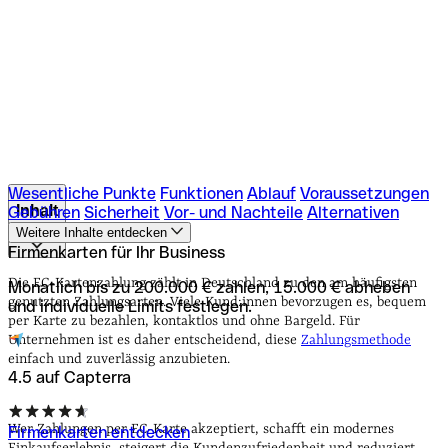
Wesentliche Punkte
Funktionen
Ablauf
Voraussetzungen
Inhalt
Gebühren
Sicherheit
Vor- und Nachteile
Alternativen
Weitere Inhalte entdecken
Firmenkarten für Ihr Business
Wesentliche Punkte
Funktionen
Ablauf
Voraussetzungen
Gebühren
Sicherheit
Vor- und Nachteile
Alternativen
Die EC-Kartenzahlung zählt in Deutschland zu den am häufigsten
Monatlich bis zu 200.000 € zahlen, 15.000 € abheben
genutzten Zahlungsarten. Viele Kund:innen bevorzugen es, bequem
und individuelle Limits festlegen.
per Karte zu bezahlen, kontaktlos und ohne Bargeld. Für
Unternehmen ist es daher entscheidend, diese
Zahlungsmethode
einfach und zuverlässig anzubieten.
4.5 auf Capterra
Wer Zahlungen per EC-Karte akzeptiert, schafft ein modernes
Firmenkarten entdecken