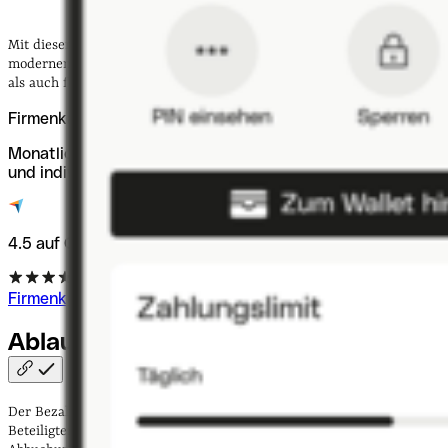
Mit diesen Funktionen deckt die EC-Karte alle Anforderungen des
modernen
Zahlungsverkehrs
ab sowohl für Kundinnen und Kunden
als auch für Händlerinnen und Händler.
Firmenkarten für Ihr Business
Monatlich bis zu 200.000 € zahlen, 15.000 € abheben
und individuelle Limits festlegen.
4.5 auf Capterra
Firmenkarten entdecken
Ablauf von
EC-Kartenzahlungen
Der Bezahlvorgang mit einer Girocard ist schnell, sicher und für alle
Beteiligten klar strukturiert. Vom Einlesen der Karte bis zur