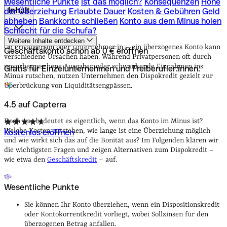
Wesentliche Punkte
Ist das möglich?
Konsequenzen
Höhe
Inhalt
der Überziehung
Erlaubte Dauer
Kosten & Gebühren
Geld
abheben
Bankkonto schließen
Konto aus dem Minus holen
Schlecht für die Schufa?
Wesentliche Punkte
Ist das möglich?
Konsequenzen
Höhe
Weitere Inhalte entdecken
der Überziehung
Erlaubte Dauer
Kosten & Gebühren
Geld
Ob Privatperson oder Unternehmer:in – ein überzogenes Konto kann
Geschäftskonto schon ab 0 € eröffnen
abheben
Bankkonto schließen
Konto aus dem Minus holen
verschiedene Ursachen haben. Während Privatpersonen oft durch
Schlecht für die Schufa?
unvorhergesehene Ausgaben oder schwankende Einnahmen ins
Gratis für Einzelunternehmen und Freiberufler:innen.
Minus rutschen, nutzen Unternehmen den Dispokredit gezielt zur
Überbrückung von Liquiditätsengpässen.
4.5 auf Capterra
Doch was bedeutet es eigentlich, wenn das Konto im Minus ist?
Welche Kosten entstehen, wie lange ist eine Überziehung möglich
Kostenlos eröffnen
und wie wirkt sich das auf die Bonität aus? Im Folgenden klären wir
die wichtigsten Fragen und zeigen Alternativen zum Dispokredit –
wie etwa den
Geschäftskredit
– auf.
Wesentliche Punkte
Sie können Ihr Konto überziehen, wenn ein Dispositionskredit
oder Kontokorrentkredit vorliegt, wobei Sollzinsen für den
überzogenen Betrag anfallen.