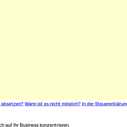
n absetzen?
Wann ist es nicht möglich?
In der Steuererklärun
 auf Ihr Business konzentrieren.