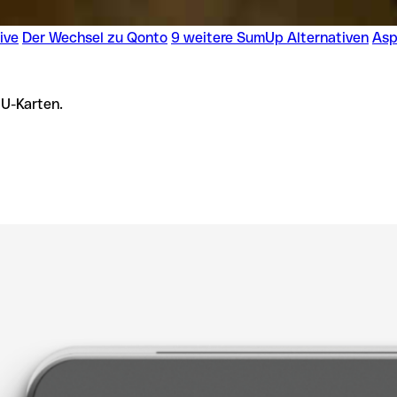
ive
Der Wechsel zu Qonto
9 weitere SumUp Alternativen
Asp
EU-Karten.