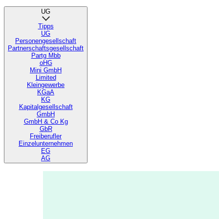
UG
Tipps
UG
Personengesellschaft
Partnerschaftsgesellschaft
Partg Mbb
oHG
Mini GmbH
Limited
Kleingewerbe
KGaA
KG
Kapitalgesellschaft
GmbH
GmbH & Co Kg
GbR
Freiberufler
Einzelunternehmen
EG
AG