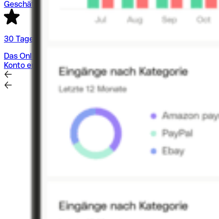
Geschäftskonto eröffnen
30 Tage kostenlos
Das Online-Firmenkonto für Ihr Business
Konto eröffnen