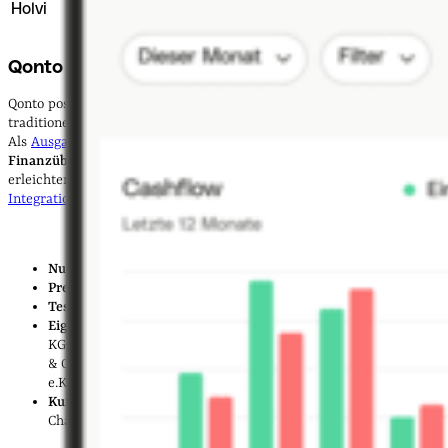
Holvi
4,3
ab 4,59 €
30 Tage
Qonto
Qonto positioniert sich als
All-in-one-Lösung
, die das Spektrum von
traditionellem Banking bis zu fortschrittlicher
Buchhaltung
abdeckt.
Als
Ausgabenmanagement-Software
bietet es
detaillierte
Finanzübersichten
für ein effizientes
Rechnungsmanagement
und
erleichtert die Buchhaltung durch zentrale Archivierung und
Integrationen mit führenden Buchhaltungssoftwares
.
Nutzerbewertung:
4,7 (Trustpilot)
Preis:
ab 9 € / Monat (zzgl. MwSt.)
Testversion:
30 Tage
Eignung:
Freiberufler:innen, Einzelunternehmen, GbR, eGbR,
KG, KGaA, OHG, UG, gUG, UG & Co. KG, GmbH, gGmbH, GmbH
& Co. KG, GmbH & Co. OHG, AG, AG & Co. KG, AG & Co. OHG,
e.K., PartG
Kundenservice:
7 Tage die Woche von 09:00 – 18:00 Uhr per
Chat, Telefon, E-Mail, Help Center