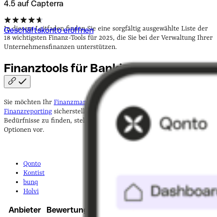
4.5 auf Capterra
In diesem Leitfaden finden Sie eine sorgfältig ausgewählte Liste der
Geschäftskonto eröffnen
18 wichtigsten Finanz-Tools für 2025, die Sie bei der Verwaltung Ihrer
Unternehmensfinanzen unterstützen.
Finanztools für
Banking
Sie möchten Ihr
Finanzmanagement
optimieren und zuverlässiges
Finanzreporting
sicherstellen? Um die passende Lösung für Ihre
Bedürfnisse zu finden, stellen wir Ihnen im Folgenden beliebte
Optionen vor.
Qonto
Kontist
bunq
Holvi
Anbieter
Bewertung
Preis / Monat
Testversion