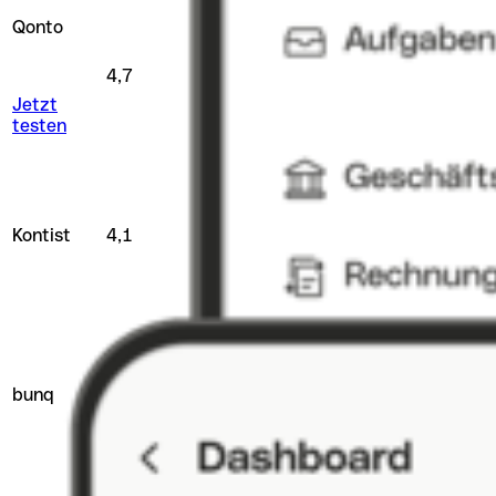
Qonto
4,7
ab 9 €
30 Tage
Jetzt
testen
kostenlos erhältlich
Kontist
4,1
nein
kostenpflichtig ab 9
€
kostenlos erhältlich
bunq
3,9
30 Tage
kostenpflichtig ab
7,99 €