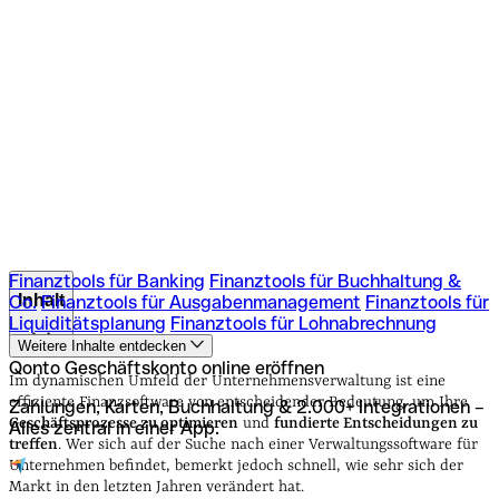
Finanztools für Banking
Finanztools für Buchhaltung &
Inhalt
Co.
Finanztools für Ausgabenmanagement
Finanztools für
Liquiditätsplanung
Finanztools für Lohnabrechnung
Weitere Inhalte entdecken
Finanztools für Banking
Finanztools für Buchhaltung &
Qonto Geschäftskonto online eröffnen
Co.
Finanztools für Ausgabenmanagement
Finanztools für
Im dynamischen Umfeld der Unternehmensverwaltung ist eine
Liquiditätsplanung
Finanztools für Lohnabrechnung
effiziente Finanzsoftware von entscheidender Bedeutung, um Ihre
Zahlungen, Karten, Buchhaltung & 2.000+ Integrationen –
Geschäftsprozesse zu optimieren
und
fundierte Entscheidungen zu
Alles zentral in einer App.
treffen
. Wer sich auf der Suche nach einer Verwaltungssoftware für
Unternehmen befindet, bemerkt jedoch schnell, wie sehr sich der
Markt in den letzten Jahren verändert hat.