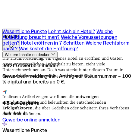
Wesentliche Punkte
Lohnt sich ein Hotel?
Welche
Inhalt
Ausbildung braucht man?
Welche Voraussetzungen
gelten?
Hotel eröffnen in 7 Schritten
Welche Rechtsform
passt?
Was kostet die Eröffnung?
Wesentliche Punkte
Lohnt sich ein Hotel?
Welche
Weitere Inhalte entdecken
Ausbildung braucht man?
Welche Voraussetzungen
Die Traumvorstellung, ein eigenes Hotel zu eröffnen und Gästen
gelten?
Hotel eröffnen in 7 Schritten
Welche Rechtsform
einen unvergesslichen Aufenthalt zu bieten, zieht viele
Jetzt Gewerbe anmelden
passt?
Was kostet die Eröffnung?
Unternehmer:innen an. Doch was steckt hinter diesem Traum in
Gewerbeanmeldung inkl. Antrag auf Steuernummer – 100
Bezug auf Planung, Investition und Umsetzung?
% digital und bereits ab 0 €.
In diesem Artikel zeigen wir Ihnen die
notwenigen
Gründungsschritte
und beleuchten die entscheidenden
4.5 auf Capterra
Erfolgsfaktoren
, die über Gedeihen oder Scheitern Ihres Vorhabens
entscheiden können.
Gewerbe online anmelden
Wesentliche Punkte