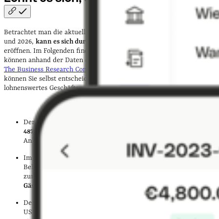
Betrachtet man die aktuellen Zahlen 2024 und Ausblicke für 2025
und 2026,
kann es sich durchaus lohnen
, ein eigenes Hotel zu
eröffnen. Im Folgenden finden Sie einen Einblick in die Branche und
können anhand der Daten des
Statistischen Bundesamts
,
Statista
,
The Business Research Company
und
Global Market Insights
. So
können Sie selbst entscheiden, ob Sie das Hotelgewerbe als
lohnenswertes Geschäftsmodell erachten.
Der
Umsatz
im Gastgewerbe betrug
112 Milliarden Euro
, mit
487,1 Millionen Übernachtungen
und 183,3 Millionen
Ankünften im Jahr 2024.
Im
Oktober 2024
stieg die
Anzahl der Übernachtungen
in
Beherbergungsstätten in Deutschland
um 2,5 %
im Vergleich
zum Vorjahresmonat, was rund
45,5 Millionen
Gästeübernachtungen
entspricht.
Der
globale Hospitality-Markt
wird von 5.384,78 Milliarden
USD in 2024
auf 5.717,43 Milliarden USD in 2025 wachsen
, mit