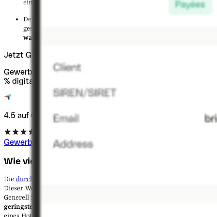
einer CAGR von 6,2 %.
Der
Online-Reisemarkt
wurde 2023 auf
600,5 Milliarden USD
geschätzt und soll
bis 2032
mit einer CAGR von
über 7 %
wachsen
.
Jetzt Gewerbe anmelden
Gewerbeanmeldung inkl. Antrag auf Steuernummer – 100
% digital und bereits ab 0 €.
4.5 auf Capterra
Gewerbe online anmelden
Wie viel Gewinn macht ein Hotel?
Die
durchschnittliche Gewinnspanne
eines Hotels beträgt
ca. 10 %
.
Dieser Wert variiert abhängig von der Jahreszeit und Markttrends.
Generell ist die Hotellerie jedoch
eine der Branchen mit den
geringsten Gewinnspannen
, da die Eröffnung und das Betreiben
eines Hotels
große
Fixkosten
mit sich bringen.