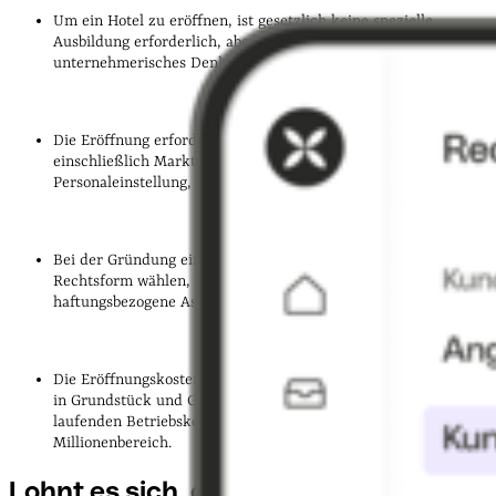
Um ein Hotel zu eröffnen, ist gesetzlich keine spezielle
Ausbildung erforderlich, aber Branchenkenntnisse und
unternehmerisches Denken sind von Vorteil.
Die Eröffnung erfordert eine sorgfältige Planung,
einschließlich Marktanalyse, Finanzierungssicherung und
Personaleinstellung, um Erfolg zu gewährleisten.
Bei der Gründung eines Hotels müssen Sie eine geeignete
Rechtsform wählen, die steuerliche, rechtliche und
haftungsbezogene Aspekte beeinflusst.
Die Eröffnungskosten können erheblich sein, mit Investitionen
in Grundstück und Gebäude, Bau, Inneneinrichtung und
laufenden Betriebskosten – teilweise im achtstelligen
Millionenbereich.
Lohnt es sich, ein Hotel zu
eröffnen?