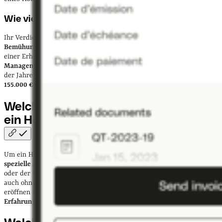
Wie viel verdient man mit einem Hotel?
Ihr Verdienst mit einem eigenen Hotel
hängt stark von Ihren
Bemühungen und Qualifikationen ab
. Als grobe Einschätzung: Laut
einer Erhebung von
Absolventa
verdienen
Angestellte im
Management eines 4-Sterne-Hotels rund 134.000 € im Jahr
, während
der Jahresverdienst in ähnlicher Position eines
5-Sterne-Hotels bei
155.000 €
liegen kann.
Welche Ausbildung braucht man, um
ein Hotel zu
eröffnen?
Um ein Hotel in Deutschland zu eröffnen, ist
gesetzlich keine
spezielle Ausbildung vorgeschrieben
. Der Beruf des Hotelbesitzers
oder der Hotelbesitzerin ist nicht geschützt, was bedeutet, dass Sie
auch ohne entsprechende Ausbildung oder Studium ein Hotel
eröffnen können. Dennoch ist es
ratsam, nicht ohne jegliche
Erfahrung in dieser Branche vorzugehen
.